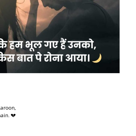
karoon,
ain. 💔