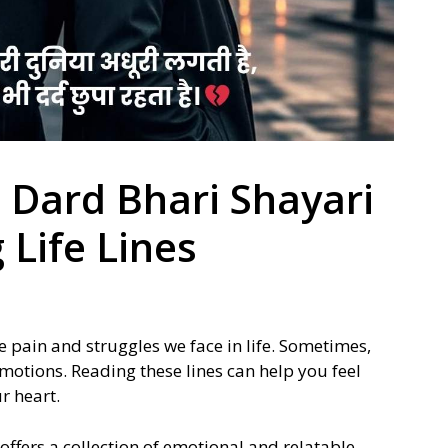
 Dard Bhari Shayari
 Life Lines
 pain and struggles we face in life. Sometimes,
motions. Reading these lines can help you feel
r heart.
 offers a collection of emotional and relatable