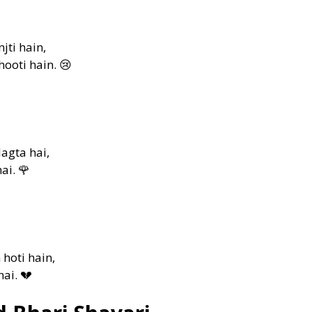
jti hain,
ooti hain. 😢
agta hai,
ai. 🌹
hoti hain,
ai. 💔