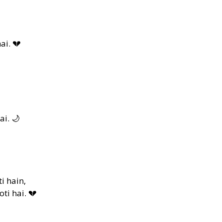
ai. 💔
ai. 🌙
i hain,
ti hai. 💔