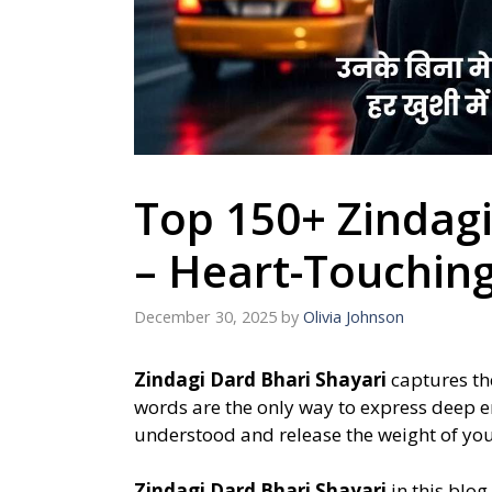
Top 150+ Zindagi
– Heart-Touching
December 30, 2025
by
Olivia Johnson
Zindagi Dard Bhari Shayari
captures the
words are the only way to express deep e
understood and release the weight of you
Zindagi Dard Bhari Shayari
in this blog