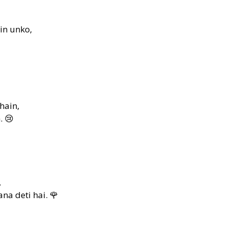
in unko,
hain,
. 😢
,
na deti hai. 🌹