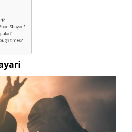
ri?
Bhari Shayari?
pular?
tough times?
ayari