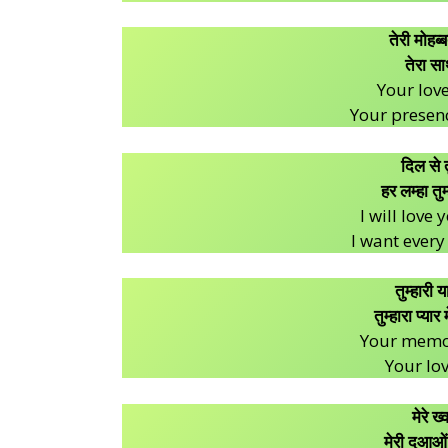
तेरी मोहब्
तेरा सा
Your lov
Your presenc
दिल से तु
हर लम्हा तु
I will love
I want ever
तुम्हारी य
तुम्हारा प्या
Your memor
Your lov
मेरे ख्
मेरी दुआओं 