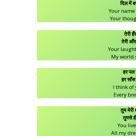
दिल में ब
Your name 
Your though
तेरी ह
तेरी आँखो
Your laught
My world s
हर पल मै
हर साँस 
I think o
Every bre
तुम मेरी
तुमसे ह
You liv
All my dr