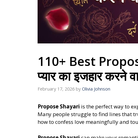
110+ Best Propos
प्यार का इजहार करने व
February 17, 2026
by
Olivia Johnson
Propose Shayari
is the perfect way to e
Many people struggle to find lines that t
how to confess love meaningfully and to
Propose Shayari
can make your romantic