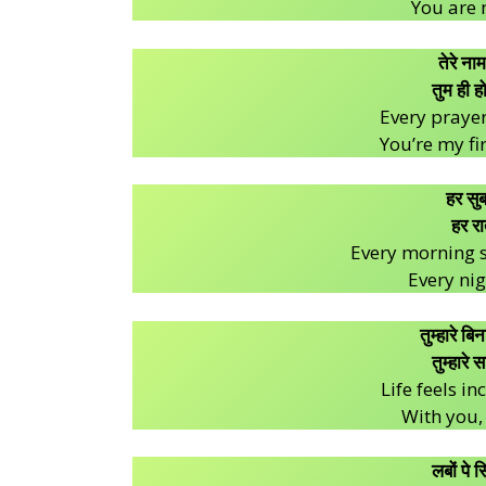
You are 
तेरे ना
तुम ही ह
Every praye
You’re my fir
हर सुबह
हर रा
Every morning s
Every nig
तुम्हारे बि
तुम्हारे 
Life feels i
With you, 
लबों पे स