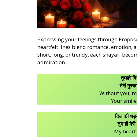
Expressing your feelings through Propos
heartfelt lines blend romance, emotion, a
short, long, or trendy, each shayari bec
admiration.
तुम्हारे 
तेरी मुस्क
Without you, m
Your smile 
दिल की धड़क
तुम ही मेर
My heart 