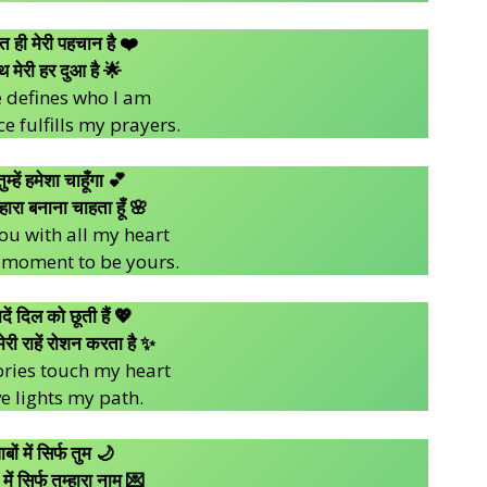
बत ही मेरी पहचान है ❤️
थ मेरी हर दुआ है 🌟
e defines who I am
e fulfills my prayers.
म्हें हमेशा चाहूँगा 💕
म्हारा बनाना चाहता हूँ 🌸
 you with all my heart
y moment to be yours.
ादें दिल को छूती हैं 💖
र मेरी राहें रोशन करता है ✨
ies touch my heart
e lights my path.
वाबों में सिर्फ तुम 🌙
में सिर्फ तुम्हारा नाम 💌