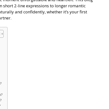
om short 2-line expressions to longer romantic
urally and confidently, whether it’s your first
artner.
?
p?
?
?