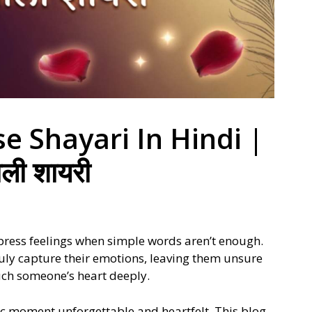
e Shayari In Hindi |
ाली शायरी
xpress feelings when simple words aren’t enough.
ruly capture their emotions, leaving them unsure
uch someone’s heart deeply.
 moment unforgettable and heartfelt. This blog