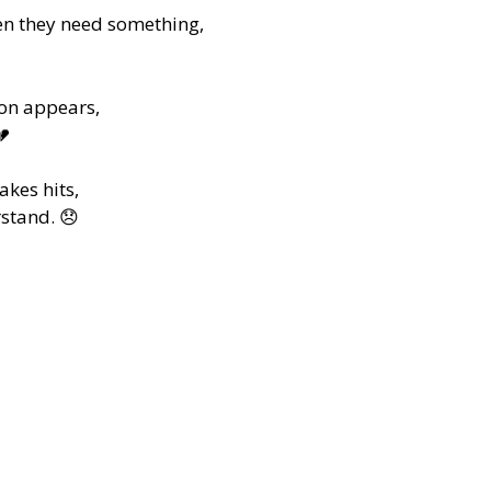
en they need something,
son appears,
💔
akes hits,
stand. 😞