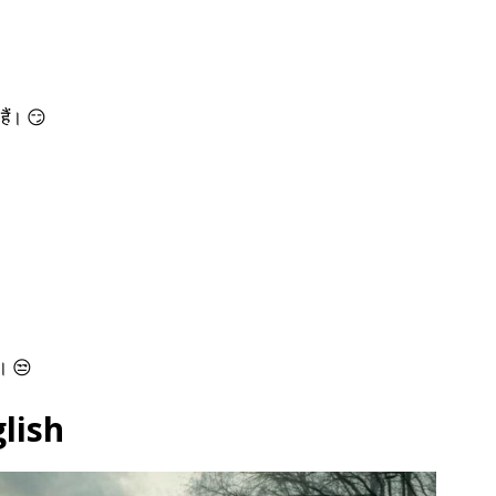
 हैं। 😏
ं। 😒
lish