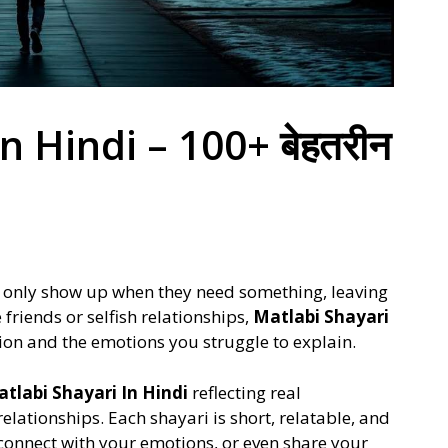
n Hindi – 100+ बेहतरीन
es only show up when they need something, leaving
 friends or selfish relationships,
Matlabi Shayari
tion and the emotions you struggle to explain.
tlabi Shayari In Hindi
reflecting real
elationships. Each shayari is short, relatable, and
 connect with your emotions, or even share your