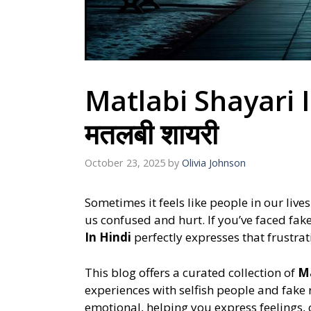
Matlabi Shayari I
मतलबी शायरी
October 23, 2025
by
Olivia Johnson
Sometimes it feels like people in our liv
us confused and hurt. If you’ve faced fake
In Hindi
perfectly expresses that frustra
This blog offers a curated collection of
Ma
experiences with selfish people and fake r
emotional, helping you express feelings,