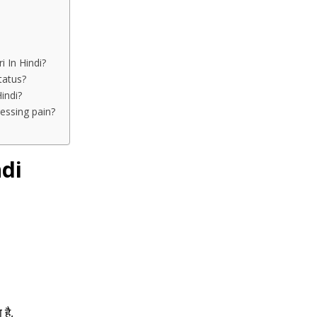
i In Hindi?
tatus?
indi?
ressing pain?
ndi
है,